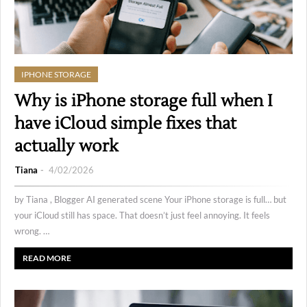
IPHONE STORAGE
Why is iPhone storage full when I
have iCloud simple fixes that
actually work
Tiana
4/02/2026
by Tiana , Blogger AI generated scene Your iPhone storage is full… but
your iCloud still has space. That doesn’t just feel annoying. It feels
wrong. …
READ MORE