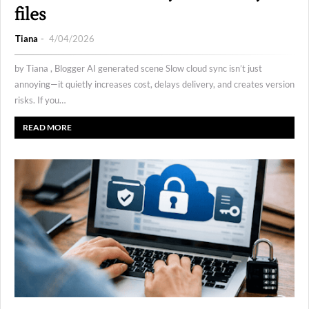
files
Tiana
4/04/2026
by Tiana , Blogger AI generated scene Slow cloud sync isn’t just
annoying—it quietly increases cost, delays delivery, and creates version
risks. If you…
READ MORE