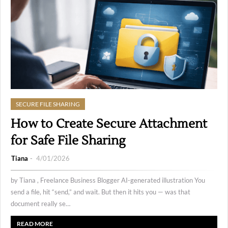
SECURE FILE SHARING
How to Create Secure Attachment
for Safe File Sharing
Tiana
4/01/2026
by Tiana , Freelance Business Blogger AI-generated illustration You
send a file, hit “send,” and wait. But then it hits you — was that
document really se…
READ MORE