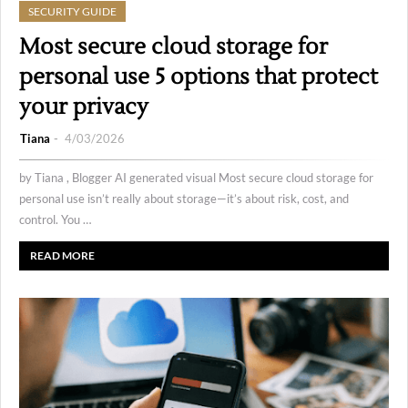
SECURITY GUIDE
Most secure cloud storage for
personal use 5 options that protect
your privacy
Tiana
4/03/2026
by Tiana , Blogger AI generated visual Most secure cloud storage for
personal use isn’t really about storage—it’s about risk, cost, and
control. You …
READ MORE